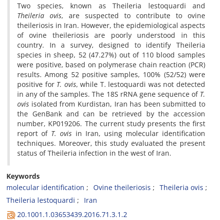
Two species, known as Theileria lestoquardi and
Theileria ovis
, are suspected to contribute to ovine
theileriosis in Iran. However, the epidemiological aspects
of ovine theileriosis are poorly understood in this
country. In a survey, designed to identify Theileria
species in sheep, 52 (47.27%) out of 110 blood samples
were positive, based on polymerase chain reaction (PCR)
results. Among 52 positive samples, 100% (52/52) were
positive for
T. ovis
, while T. lestoquardi was not detected
in any of the samples. The 18S rRNA gene sequence of
T.
ovis
isolated from Kurdistan, Iran has been submitted to
the GenBank and can be retrieved by the accession
number, KP019206. The current study presents the first
report of
T. ovis
in Iran, using molecular identification
techniques. Moreover, this study evaluated the present
status of Theileria infection in the west of Iran.
Keywords
molecular identification
Ovine theileriosis
Theileria ovis
Theileria lestoquardi
Iran
20.1001.1.03653439.2016.71.3.1.2