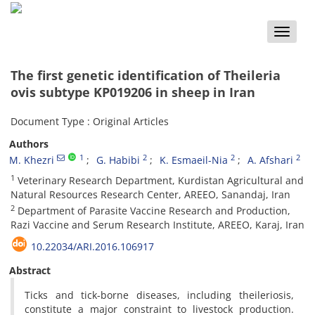
Toggle
naviga
The first genetic identification of Theileria
ovis subtype KP019206 in sheep in Iran
Document Type : Original Articles
Authors
1
2
2
2
M. Khezri
G. Habibi
K. Esmaeil-Nia
A. Afshari
1
Veterinary Research Department, Kurdistan Agricultural and
Natural Resources Research Center, AREEO, Sanandaj, Iran
2
Department of Parasite Vaccine Research and Production,
Razi Vaccine and Serum Research Institute, AREEO, Karaj, Iran
10.22034/ARI.2016.106917
Abstract
Ticks and tick-borne diseases, including theileriosis,
constitute a major constraint to livestock production.